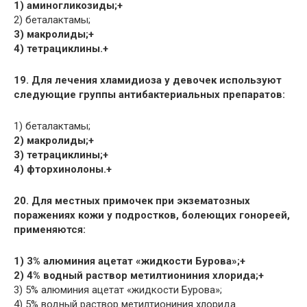
1) аминогликозиды;+
2) беталактамы;
3) макролиды;+
4) тетрациклины.+
19. Для лечения хламидиоза у девочек используют
следующие группы антибактериальных препаратов:
1) беталактамы;
2) макролиды;+
3) тетрациклины;+
4) фторхинолоны.+
20. Для местных примочек при экзематозных
поражениях кожи у подростков, болеющих гонореей,
применяются:
1) 3% алюминия ацетат «жидкости Бурова»;+
2) 4% водный раствор метилтиониния хлорида;+
3) 5% алюминия ацетат «жидкости Бурова»;
4) 5% водный раствор метилтиониния хлорида.