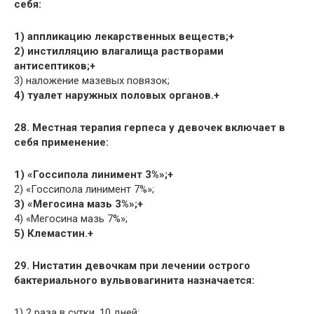
себя:
1) аппликацию лекарственных веществ;+
2) инстилляцию влагалища растворами
антисептиков;+
3) наложение мазевых повязок;
4) туалет наружных половых органов.+
28. Местная терапия герпеса у девочек включает в
себя применение:
1) «Госсипола линимент 3%»;+
2) «Госсипола линимент 7%»;
3) «Мегосина мазь 3%»;+
4) «Мегосина мазь 7%»;
5) Клемастин.+
29. Нистатин девочкам при лечении острого
бактериального вульвовагинита назначается:
1) 2 раза в сутки, 10 дней;