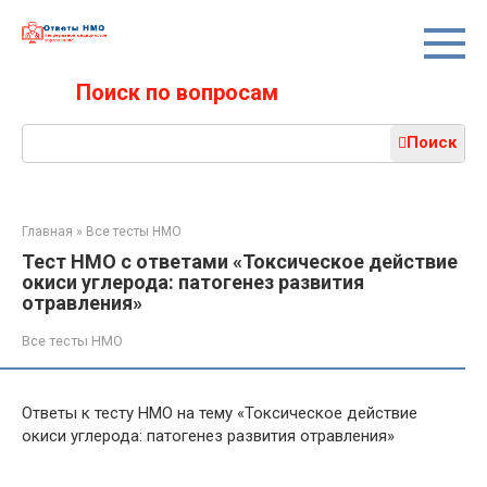
Перейти
к
контенту
Поиск по вопросам
Поиск:
Поиск
Главная
»
Все тесты НМО
Тест НМО с ответами «Токсическое действие
окиси углерода: патогенез развития
отравления»
Все тесты НМО
Ответы к тесту НМО на тему «Токсическое действие
окиси углерода: патогенез развития отравления»