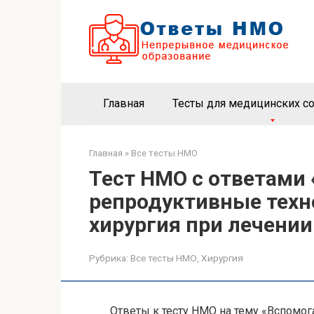
Перейти
к
контенту
Главная
Тесты для медицинских с
Главная
»
Все тесты НМО
Тест НМО с ответами
репродуктивные техн
хирургия при лечении
Рубрика:
Все тесты НМО
,
Хирургия
Ответы к тесту НМО на тему «Вспомо