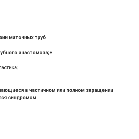
зии маточных труб
рубного анастомоза;+
ластика;
ючающиеся в частичном или полном заращении
тся синдромом