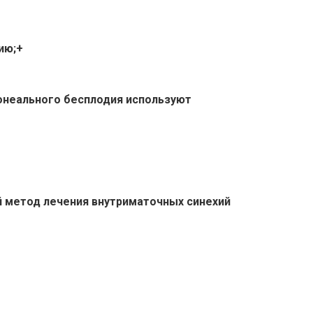
ию;+
тонеального бесплодия используют
й метод лечения внутриматочных синехий