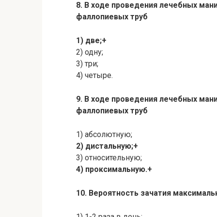
8. В ходе проведения лечебных ма
фаллопиевых труб
1) две;+
2) одну;
3) три;
4) четыре.
9. В ходе проведения лечебных ма
фаллопиевых труб
1) абсолютную;
2) дистальную;+
3) относительную;
4) проксимальную.+
10. Вероятность зачатия максималь
1) 1-2 раза в день;