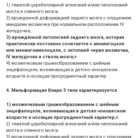
1) тяжёлой церебеллярной агенезией и/или гипоплазией
моста и спинного мозга;
2) врожденной деформацией заднего мозга с опущением
миндалин мозжечка при нормальном расположении IV
желудочка;
3) врождённой патологией заднего мозга, которая
практически постоянно сочетается с менингоцеле
или менингомиелоцеле, с эктопией червя мозжечка,
IV желудочка и ствола мозга;+
4) мозжечковым грыжеобразованием с шейным
энцефалоцеле, возникающая в детско-юношеском
возрасте и носящая прогредиентный характер.
4. Мальформация Киари 3 типа характеризуется
1) мозжечковым грыжеобразованием с шейным
энцефалоцеле, возникающая в детско-юношеском
возрасте и носящая прогредиентный характер;+
2) тяжёлой церебеллярной агенезией и/или гипоплазией
моста и спинного мозга;
3) врожденной деформацией заднего мозга с опущением