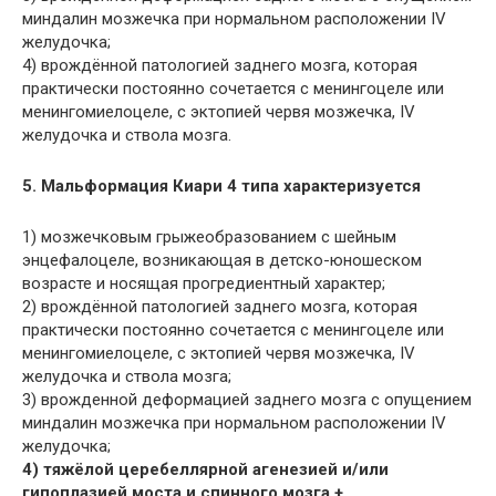
миндалин мозжечка при нормальном расположении IV
желудочка;
4) врождённой патологией заднего мозга, которая
практически постоянно сочетается с менингоцеле или
менингомиелоцеле, с эктопией червя мозжечка, IV
желудочка и ствола мозга.
5. Мальформация Киари 4 типа характеризуется
1) мозжечковым грыжеобразованием с шейным
энцефалоцеле, возникающая в детско-юношеском
возрасте и носящая прогредиентный характер;
2) врождённой патологией заднего мозга, которая
практически постоянно сочетается с менингоцеле или
менингомиелоцеле, с эктопией червя мозжечка, IV
желудочка и ствола мозга;
3) врожденной деформацией заднего мозга с опущением
миндалин мозжечка при нормальном расположении IV
желудочка;
4) тяжёлой церебеллярной агенезией и/или
гипоплазией моста и спинного мозга.+