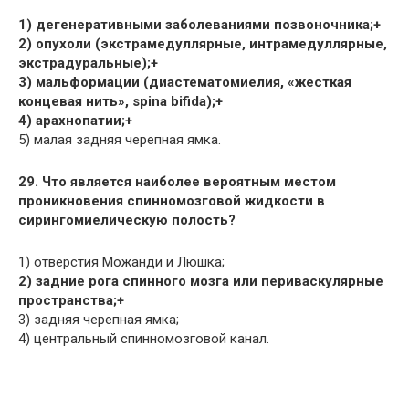
1) дегенеративными заболеваниями позвоночника;+
2) опухоли (экстрамедуллярные, интрамедуллярные,
экстрадуральные);+
3) мальформации (диастематомиелия, «жесткая
концевая нить», spina bifida);+
4) арахнопатии;+
5) малая задняя черепная ямка.
29. Что является наиболее вероятным местом
проникновения спинномозговой жидкости в
сирингомиелическую полость?
1) отверстия Можанди и Люшка;
2) задние рога спинного мозга или периваскулярные
пространства;+
3) задняя черепная ямка;
4) центральный спинномозговой канал.