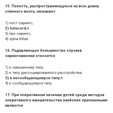
15. Полость, распространяющуюся на всю длину
спинного мозга, называют
1) пост-сирингс;
2) holocord;+
3) пре-сирингс;
4) spina bifida.
16. Подавляющее большинство случаев
сирингомиелии относится
1) к смешанному типу;
2) к типу диссоциированного расстройства;
3) к несообщающемуся типу;+
4) к сообщающемуся типу.
17. При оперативном лечении детей среди методов
оперативного вмешательства наиболее признанными
являются