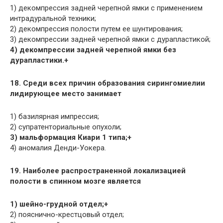
1) декомпрессия задней черепной ямки с применением
интрадуральной техники;
2) декомпрессия полости путем ее шунтирования;
3) декомпрессии задней черепной ямки с дурапластикой;
4) декомпрессии задней черепной ямки без
дурапластики.+
18. Среди всех причин образования сирингомиелии
лидирующее место занимает
1) базилярная импрессия;
2) супратенториальные опухоли;
3) мальформация Киари 1 типа;+
4) аномалия Денди-Уокера.
19. Наиболее распространенной локализацией
полости в спинном мозге является
1) шейно-грудной отдел;+
2) пояснично-крестцовый отдел;