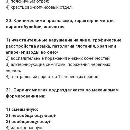
3) поясничный отдел;
4) крестцово-копчиковый отдел.
20. Клиническими признаками, характерными для
сирингобульбии, являются
1) чувствительные нарушения на лице, трофические
расстройства языка, патология глотания, храп или
апное-эпизоды во сне;+
2) воспалительные поражения нижних конечностей;
3) альтернирующие симптомы поражения черепных
нервов;
4) центральный парез 7 и 12 черепных нервов.
21. Сирингомиелия подразделяется по механизмам
формирования на:
1) смешанную;
2) несообщающуюся;+
3) сообщающуюся;+
4) изолированную.