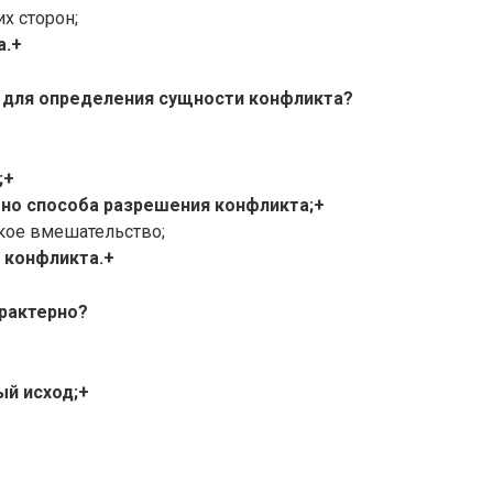
х сторон;
а.+
ь для определения сущности конфликта?
;+
тно способа разрешения конфликта;+
кое вмешательство;
 конфликта.+
арактерно?
ый исход;+