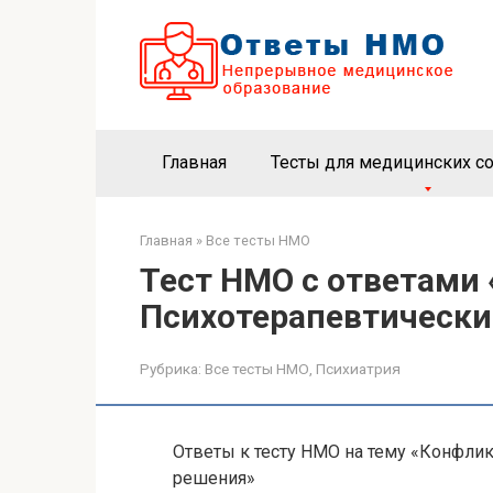
Перейти
к
контенту
Главная
Тесты для медицинских с
Главная
»
Все тесты НМО
Тест НМО с ответами
Психотерапевтически
Рубрика:
Все тесты НМО
,
Психиатрия
Ответы к тесту НМО на тему «Конфли
решения»