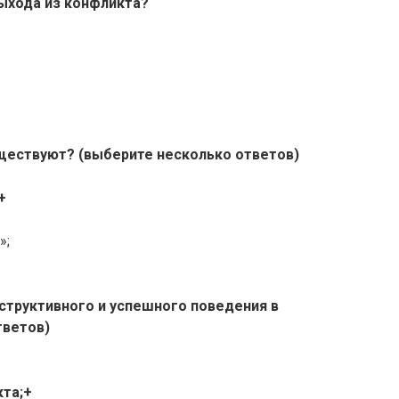
выхода из конфликта?
уществуют? (выберите несколько ответов)
+
»;
структивного и успешного поведения в
тветов)
кта;+