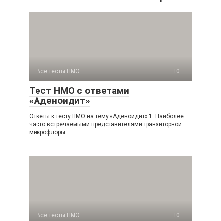
Все тесты НМО
0
Тест НМО с ответами
«Аденоидит»
Ответы к тесту НМО на тему «Аденоидит» 1. Наиболее
часто встречаемыми представителями транзиторной
микрофлоры
Все тесты НМО
0