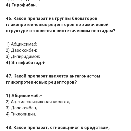
4) Тирофибан.+
46. Какой препарат из группы блокаторов
гликопротеиновых рецепторов по химической
структуре относится к синтетическим пептидам?
1) Абциксимаб;
2) Дазоксибен;
3) Дипиридамол;
4) Эптифибатид.+
47. Какой препарат является антагонистом
гликопротеиновых рецепторов?
1) Абциксимаб;+
2) Ацетилсалициловая кислота;
3) Дазоксибен;
4) Тиклопидин.
48. Какой препарат, относящийся к средствам,